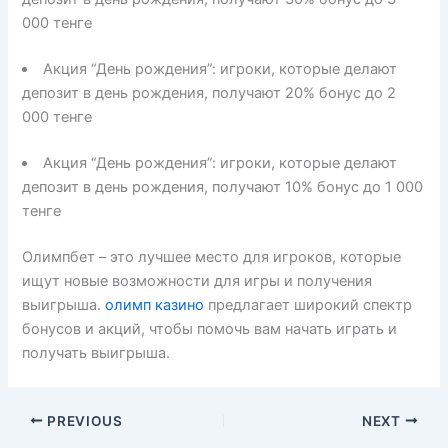
000 тенге
Акция “День рождения”: игроки, которые делают
депозит в день рождения, получают 20% бонус до 2
000 тенге
Акция “День рождения”: игроки, которые делают
депозит в день рождения, получают 10% бонус до 1 000
тенге
Олимпбет – это лучшее место для игроков, которые
ищут новые возможности для игры и получения
выигрыша.
олимп казино
предлагает широкий спектр
бонусов и акций, чтобы помочь вам начать играть и
получать выигрыша.
PREVIOUS
NEXT