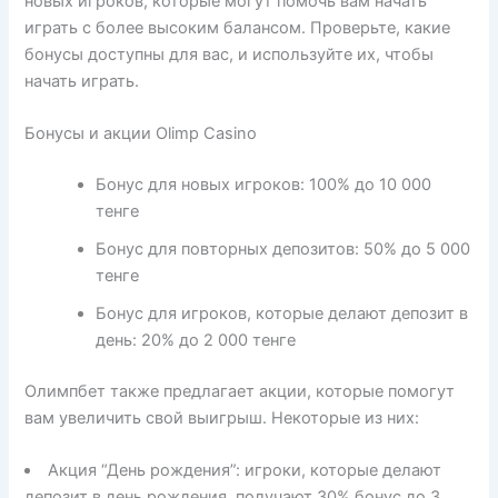
новых игроков, которые могут помочь вам начать
играть с более высоким балансом. Проверьте, какие
бонусы доступны для вас, и используйте их, чтобы
начать играть.
Бонусы и акции Olimp Casino
Бонус для новых игроков: 100% до 10 000
тенге
Бонус для повторных депозитов: 50% до 5 000
тенге
Бонус для игроков, которые делают депозит в
день: 20% до 2 000 тенге
Олимпбет также предлагает акции, которые помогут
вам увеличить свой выигрыш. Некоторые из них:
Акция “День рождения”: игроки, которые делают
депозит в день рождения, получают 30% бонус до 3