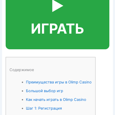
▶️
ИГРАТЬ
Содержимое
Преимущества игры в Olimp Casino
Большой выбор игр
Как начать играть в Olimp Casino
Шаг 1: Регистрация