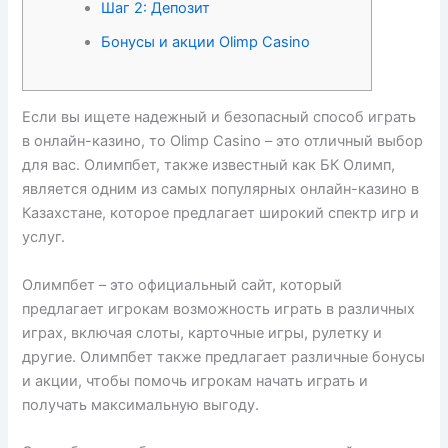
Шаг 2: Депозит
Бонусы и акции Olimp Casino
Если вы ищете надежный и безопасный способ играть
в онлайн-казино, то Olimp Casino – это отличный выбор
для вас. Олимпбет, также известный как БК Олимп,
является одним из самых популярных онлайн-казино в
Казахстане, которое предлагает широкий спектр игр и
услуг.
Олимпбет – это официальный сайт, который
предлагает игрокам возможность играть в различных
играх, включая слоты, карточные игры, рулетку и
другие. Олимпбет также предлагает различные бонусы
и акции, чтобы помочь игрокам начать играть и
получать максимальную выгоду.