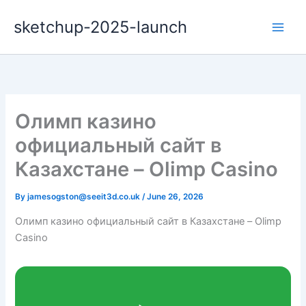
Skip
sketchup-2025-launch
to
content
Олимп казино
официальный сайт в
Казахстане – Olimp Casino
By
jamesogston@seeit3d.co.uk
/
June 26, 2026
Олимп казино официальный сайт в Казахстане – Olimp
Casino