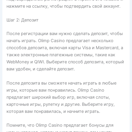
нажмите на ссылку, чтобы подтвердить свой аккаунт.
Шаг 2: Депозит
После регистрации вам нужно сделать депозит, чтобы
начать играть. Olimp Casino предлагает несколько
способов депозита, включая карты Visa и Mastercard, а
также электронные платежные системы, такие как
WebMoney и QIWI. Выберите способ депозита, который
вам удобен, и сделайте депозит.
После депозита вы сможете начать играть в любые
игры, которые вам понравились. Olimp Casino
предлагает широкий выбор игр, включая слоты,
карточные игры, рулетку и другие. Выберите игру,
которая вам понравилась, и начните играть.
Помните, что Olimp Casino предлагает бонусы для