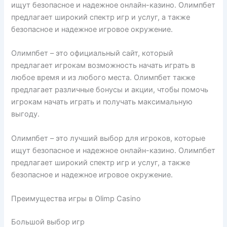
ищут безопасное и надежное онлайн-казино. Олимпбет
предлагает широкий спектр игр и услуг, а также
безопасное и надежное игровое окружение.
Олимпбет – это официальный сайт, который
предлагает игрокам возможность начать играть в
любое время и из любого места. Олимпбет также
предлагает различные бонусы и акции, чтобы помочь
игрокам начать играть и получать максимальную
выгоду.
Олимпбет – это лучший выбор для игроков, которые
ищут безопасное и надежное онлайн-казино. Олимпбет
предлагает широкий спектр игр и услуг, а также
безопасное и надежное игровое окружение.
Преимущества игры в Olimp Casino
Большой выбор игр