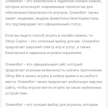
Олимпбет – это безопасное и надежное онлайн-казино,
которое использует современные технологии для
обеспечения безопасности игроков. Олимпбет также
имеет лицензию, выдана правительством Казахстана,
что подтверждает его официальный статус.
Если вы ищете способ играть в онлайн-казино, то
Olimp Casino – это отличный выбор для вас. Олимпбет
предлагает широкий спектр игр и услуг, а также
безопасное и надежное игровое окружение.
Олимпбет – это официальный сайт, который
предлагает игрокам возможность скачать приложение
Olimp Bet и начать играть в любое время и из любого
места. Олимпбет также предлагает мобильную версию
сайта, чтобы игроки могли играть на своих мобильных
устройствах.
Олимпбет – это лучший выбор для игроков, которые