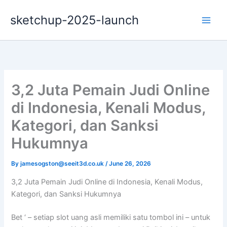
Skip
sketchup-2025-launch
to
content
3,2 Juta Pemain Judi Online
di Indonesia, Kenali Modus,
Kategori, dan Sanksi
Hukumnya
By
jamesogston@seeit3d.co.uk
/
June 26, 2026
3,2 Juta Pemain Judi Online di Indonesia, Kenali Modus,
Kategori, dan Sanksi Hukumnya
Bet ‘ – setiap slot uang asli memiliki satu tombol ini – untuk