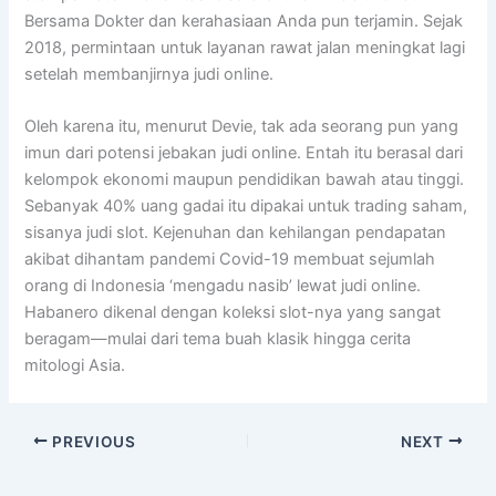
Bersama Dokter dan kerahasiaan Anda pun terjamin. Sejak
2018, permintaan untuk layanan rawat jalan meningkat lagi
setelah membanjirnya judi online.
Oleh karena itu, menurut Devie, tak ada seorang pun yang
imun dari potensi jebakan judi online. Entah itu berasal dari
kelompok ekonomi maupun pendidikan bawah atau tinggi.
Sebanyak 40% uang gadai itu dipakai untuk trading saham,
sisanya judi slot. Kejenuhan dan kehilangan pendapatan
akibat dihantam pandemi Covid-19 membuat sejumlah
orang di Indonesia ‘mengadu nasib’ lewat judi online.
Habanero dikenal dengan koleksi slot-nya yang sangat
beragam—mulai dari tema buah klasik hingga cerita
mitologi Asia.
PREVIOUS
NEXT