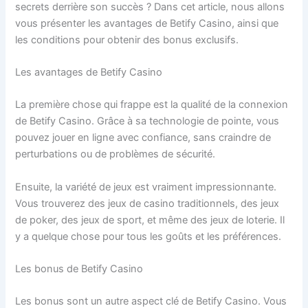
secrets derrière son succès ? Dans cet article, nous allons
vous présenter les avantages de Betify Casino, ainsi que
les conditions pour obtenir des bonus exclusifs.
Les avantages de Betify Casino
La première chose qui frappe est la qualité de la connexion
de Betify Casino. Grâce à sa technologie de pointe, vous
pouvez jouer en ligne avec confiance, sans craindre de
perturbations ou de problèmes de sécurité.
Ensuite, la variété de jeux est vraiment impressionnante.
Vous trouverez des jeux de casino traditionnels, des jeux
de poker, des jeux de sport, et même des jeux de loterie. Il
y a quelque chose pour tous les goûts et les préférences.
Les bonus de Betify Casino
Les bonus sont un autre aspect clé de Betify Casino. Vous