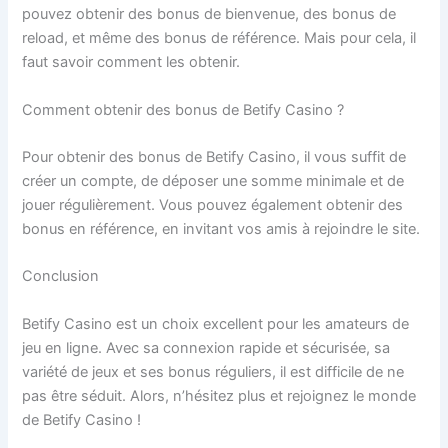
pouvez obtenir des bonus de bienvenue, des bonus de
reload, et même des bonus de référence. Mais pour cela, il
faut savoir comment les obtenir.
Comment obtenir des bonus de Betify Casino ?
Pour obtenir des bonus de Betify Casino, il vous suffit de
créer un compte, de déposer une somme minimale et de
jouer régulièrement. Vous pouvez également obtenir des
bonus en référence, en invitant vos amis à rejoindre le site.
Conclusion
Betify Casino est un choix excellent pour les amateurs de
jeu en ligne. Avec sa connexion rapide et sécurisée, sa
variété de jeux et ses bonus réguliers, il est difficile de ne
pas être séduit. Alors, n’hésitez plus et rejoignez le monde
de Betify Casino !