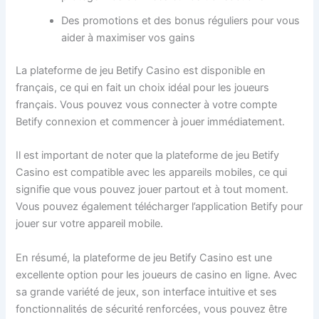
Des promotions et des bonus réguliers pour vous
aider à maximiser vos gains
La plateforme de jeu Betify Casino est disponible en
français, ce qui en fait un choix idéal pour les joueurs
français. Vous pouvez vous connecter à votre compte
Betify connexion et commencer à jouer immédiatement.
Il est important de noter que la plateforme de jeu Betify
Casino est compatible avec les appareils mobiles, ce qui
signifie que vous pouvez jouer partout et à tout moment.
Vous pouvez également télécharger l’application Betify pour
jouer sur votre appareil mobile.
En résumé, la plateforme de jeu Betify Casino est une
excellente option pour les joueurs de casino en ligne. Avec
sa grande variété de jeux, son interface intuitive et ses
fonctionnalités de sécurité renforcées, vous pouvez être