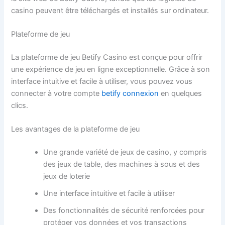
casino peuvent être téléchargés et installés sur ordinateur.
Plateforme de jeu
La plateforme de jeu Betify Casino est conçue pour offrir
une expérience de jeu en ligne exceptionnelle. Grâce à son
interface intuitive et facile à utiliser, vous pouvez vous
connecter à votre compte
betify connexion
en quelques
clics.
Les avantages de la plateforme de jeu
Une grande variété de jeux de casino, y compris
des jeux de table, des machines à sous et des
jeux de loterie
Une interface intuitive et facile à utiliser
Des fonctionnalités de sécurité renforcées pour
protéger vos données et vos transactions