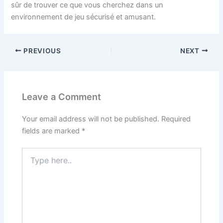
sûr de trouver ce que vous cherchez dans un
environnement de jeu sécurisé et amusant.
PREVIOUS
NEXT
Leave a Comment
Your email address will not be published.
Required
fields are marked
*
Type
here..