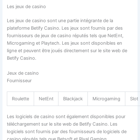
Les jeux de casino
Les jeux de casino sont une partie intégrante de la
plateforme Betify Casino. Les jeux sont fournis par des
fournisseurs de jeux de casino réputés tels que NetEnt,
Microgaming et Playtech. Les jeux sont disponibles en
ligne et peuvent être joués directement sur le site web de
Betify Casino.
Jeux de casino
Fournisseur
Roulette
NetEnt
Blackjack
Microgaming
Slot
Les logiciels de casino sont également disponibles pour
téléchargement sur le site web de Betify Casino. Les
logiciels sont fournis par des fournisseurs de logiciels de
casino réputés tels que Betsoft et Rival Gaming.