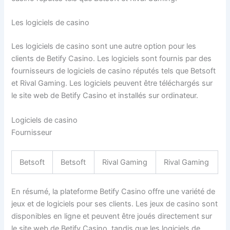
Les logiciels de casino
Les logiciels de casino sont une autre option pour les
clients de Betify Casino. Les logiciels sont fournis par des
fournisseurs de logiciels de casino réputés tels que Betsoft
et Rival Gaming. Les logiciels peuvent être téléchargés sur
le site web de Betify Casino et installés sur ordinateur.
Logiciels de casino
Fournisseur
Betsoft
Betsoft
Rival Gaming
Rival Gaming
En résumé, la plateforme Betify Casino offre une variété de
jeux et de logiciels pour ses clients. Les jeux de casino sont
disponibles en ligne et peuvent être joués directement sur
le site web de Betify Casino, tandis que les logiciels de