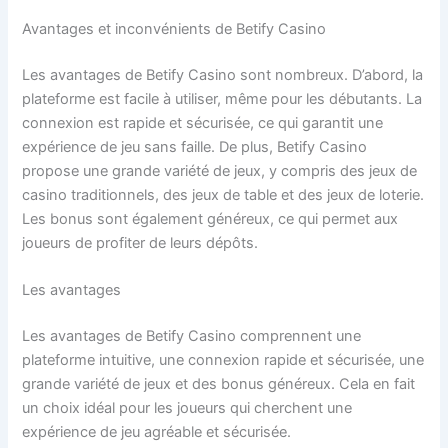
Avantages et inconvénients de Betify Casino
Les avantages de Betify Casino sont nombreux. D’abord, la
plateforme est facile à utiliser, même pour les débutants. La
connexion est rapide et sécurisée, ce qui garantit une
expérience de jeu sans faille. De plus, Betify Casino
propose une grande variété de jeux, y compris des jeux de
casino traditionnels, des jeux de table et des jeux de loterie.
Les bonus sont également généreux, ce qui permet aux
joueurs de profiter de leurs dépôts.
Les avantages
Les avantages de Betify Casino comprennent une
plateforme intuitive, une connexion rapide et sécurisée, une
grande variété de jeux et des bonus généreux. Cela en fait
un choix idéal pour les joueurs qui cherchent une
expérience de jeu agréable et sécurisée.