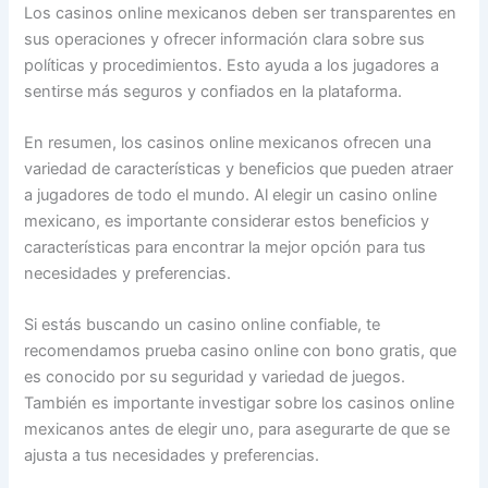
Los casinos online mexicanos deben ser transparentes en
sus operaciones y ofrecer información clara sobre sus
políticas y procedimientos. Esto ayuda a los jugadores a
sentirse más seguros y confiados en la plataforma.
En resumen, los casinos online mexicanos ofrecen una
variedad de características y beneficios que pueden atraer
a jugadores de todo el mundo. Al elegir un casino online
mexicano, es importante considerar estos beneficios y
características para encontrar la mejor opción para tus
necesidades y preferencias.
Si estás buscando un casino online confiable, te
recomendamos prueba casino online con bono gratis, que
es conocido por su seguridad y variedad de juegos.
También es importante investigar sobre los casinos online
mexicanos antes de elegir uno, para asegurarte de que se
ajusta a tus necesidades y preferencias.