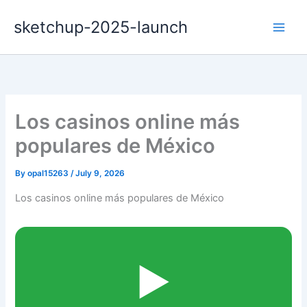
Skip
sketchup-2025-launch
to
content
Los casinos online más
populares de México
By
opal15263
/
July 9, 2026
Los casinos online más populares de México
▶️