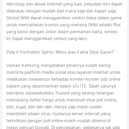
teknologi dan akses internet yang luas, perjudian kini dapat
dilakukan dengan mudah dari mana saja dan kapan saja.
Simbol Wild dapat menggantikan simbol biasa dalam game
untuk menciptakan kombo yang menang (Wild adalah fitur
yang sama dengan Joker dalam permainan kartu, simbol
ini dapat menggantikan simbol yang lain).
Pola V-Formation Spinix: Mitos atau Fakta Situs Gacor?
Usman Kansong mengatakan pihaknya sudah sering
meminta platform media sosial atau layanan internet untuk
melakukan swasensor terhadap konten-konten judi online
seperti yang diperintahkan dalam UU ITE. Salah satunya
bernama Jasawebsiteku Trusted yang terang-terangan
memasang daftar harga untuk membuat situs judi online,
slot, togel, dan lain-lain. Hanya saja meski sudah
memblokir jutaan situs, nyatanya laman internet yang
terindikasi dengan judi online masih mudah ditemui di
mesin pencari Google. Di pencegahan, sebetulnya tak ada