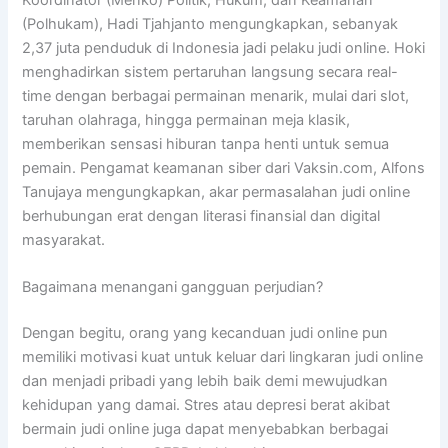
Koordinator (Menko) Politik, Hukum, dan Keamanan
(Polhukam), Hadi Tjahjanto mengungkapkan, sebanyak
2,37 juta penduduk di Indonesia jadi pelaku judi online. Hoki
menghadirkan sistem pertaruhan langsung secara real-
time dengan berbagai permainan menarik, mulai dari slot,
taruhan olahraga, hingga permainan meja klasik,
memberikan sensasi hiburan tanpa henti untuk semua
pemain. Pengamat keamanan siber dari Vaksin.com, Alfons
Tanujaya mengungkapkan, akar permasalahan judi online
berhubungan erat dengan literasi finansial dan digital
masyarakat.
Bagaimana menangani gangguan perjudian?
Dengan begitu, orang yang kecanduan judi online pun
memiliki motivasi kuat untuk keluar dari lingkaran judi online
dan menjadi pribadi yang lebih baik demi mewujudkan
kehidupan yang damai. Stres atau depresi berat akibat
bermain judi online juga dapat menyebabkan berbagai