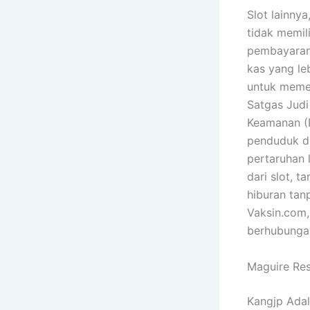
Slot lainny
tidak memil
pembayaran
kas yang le
untuk meme
Satgas Judi
Keamanan (P
penduduk di
pertaruhan 
dari slot, 
hiburan tan
Vaksin.com,
berhubungan 
Maguire Res
Kangjp Adal