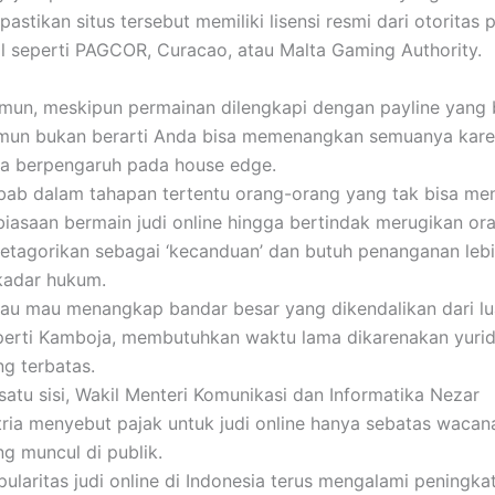
pastikan situs tersebut memiliki lisensi resmi dari otoritas 
al seperti PAGCOR, Curacao, atau Malta Gaming Authority.
mun, meskipun permainan dilengkapi dengan payline yang 
mun bukan berarti Anda bisa memenangkan semuanya karen
ga berpengaruh pada house edge.
bab dalam tahapan tertentu orang-orang yang tak bisa me
biasaan bermain judi online hingga bertindak merugikan ora
ketagorikan sebagai ‘kecanduan’ dan butuh penanganan lebi
kadar hukum.
lau mau menangkap bandar besar yang dikendalikan dari lu
perti Kamboja, membutuhkan waktu lama dikarenakan yurid
ng terbatas.
satu sisi, Wakil Menteri Komunikasi dan Informatika Nezar
tria menyebut pajak untuk judi online hanya sebatas wacan
ng muncul di publik.
ularitas judi online di Indonesia terus mengalami peningkat