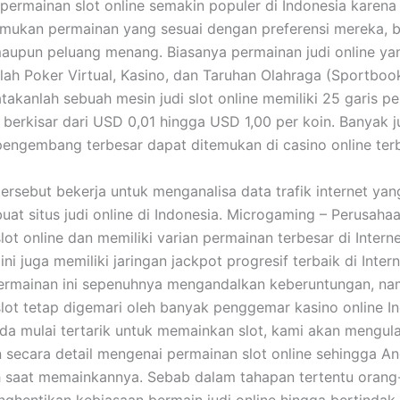
permainan slot online semakin populer di Indonesia karen
ukan permainan yang sesuai dengan preferensi mereka, ba
aupun peluang menang. Biasanya permainan judi online ya
lah Poker Virtual, Kasino, dan Taruhan Olahraga (Sportbook
atakanlah sebuah mesin judi slot online memiliki 25 garis 
 berkisar dari USD 0,01 hingga USD 1,00 per koin. Banyak ju
 pengembang terbesar dapat ditemukan di casino online terb
 tersebut bekerja untuk menganalisa data trafik internet yan
at situs judi online di Indonesia. Microgaming – Perusaha
ot online dan memiliki varian permainan terbesar di Interne
ni juga memiliki jaringan jackpot progresif terbaik di Intern
ermainan ini sepenuhnya mengandalkan keberuntungan, n
lot tetap digemari oleh banyak penggemar kasino online In
nda mulai tertarik untuk memainkan slot, kami akan mengul
 secara detail mengenai permainan slot online sehingga An
h saat memainkannya. Sebab dalam tahapan tertentu orang
nghentikan kebiasaan bermain judi online hingga bertindak