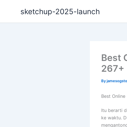
Skip
sketchup-2025-launch
to
content
Best 
267+ 
By
jamesogst
Best Online
Itu berarti 
ke waktu. D
mengantongi