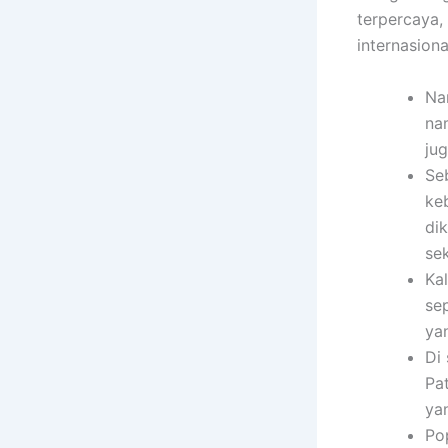
terpercaya, 
internasion
Na
na
ju
Se
ke
di
se
Ka
se
ya
Di 
Pa
ya
Pop