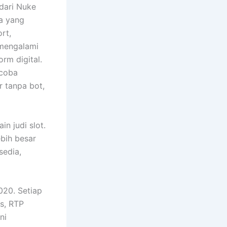
dari Nuke
ya yang
rt,
s mengalami
rm digital.
ncoba
 tanpa bot,
n judi slot.
bih besar
sedia,
020. Setiap
is, RTP
ni