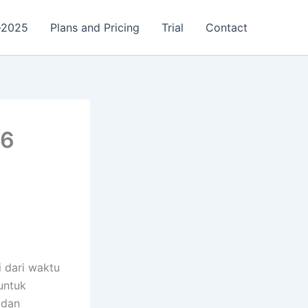
-2025
Plans and Pricing
Trial
Contact
26
i dari waktu
untuk
 dan