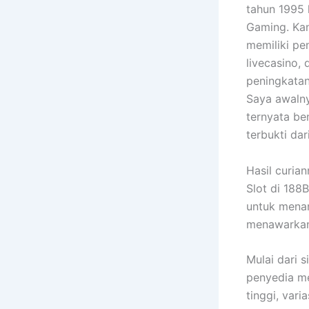
tahun 1995 
Gaming. Kan
memiliki pe
livecasino, 
peningkatan
Saya awalny
ternyata be
terbukti da
Hasil curia
Slot di 188
untuk menan
menawarkan 
Mulai dari 
penyedia me
tinggi, vari