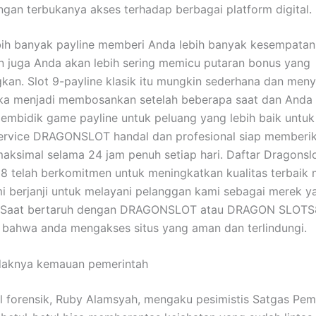
ngan terbukanya akses terhadap berbagai platform digital.
bih banyak payline memberi Anda lebih banyak kesempatan
 juga Anda akan lebih sering memicu putaran bonus yang
an. Slot 9-payline klasik itu mungkin sederhana dan men
eka menjadi membosankan setelah beberapa saat dan Anda
membidik game payline untuk peluang yang lebih baik untu
ervice DRAGONSLOT handal dan profesional siap memberi
aksimal selama 24 jam penuh setiap hari. Daftar Dragonsl
8 telah berkomitmen untuk meningkatkan kualitas terbaik m
ami berjanji untuk melayani pelanggan kami sebagai merek y
. Saat bertaruh dengan DRAGONSLOT atau DRAGON SLOTS
 bahwa anda mengakses situs yang aman dan terlindungi.
idaknya kemauan pemerintah
al forensik, Ruby Alamsyah, mengaku pesimistis Satgas Pe