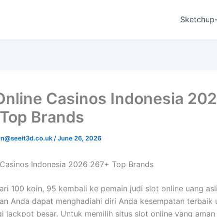
Sketchup
Online Casinos Indonesia 20
Top Brands
on@seeit3d.co.uk
/
June 26, 2026
 Casinos Indonesia 2026 267+ Top Brands
dari 100 koin, 95 kembali ke pemain judi slot online uang asl
an Anda dapat menghadiahi diri Anda kesempatan terbaik 
 jackpot besar. Untuk memilih situs slot online yang aman