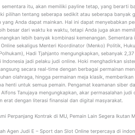
a, sementara itu, akan memiliki payline tetap, yang berarti
iki pilihan tentang seberapa sedikit atau seberapa banyak g
 yang Anda dapat mainkan. Hal ini dapat menyebabkan pe
bih besar dari waktu ke waktu, tetapi Anda juga akan memil
nangkan lebih banyak kombinasi kemenangan. Sementara i
 Online sekaligus Menteri Koordinator (Menko) Politik, Huk
olhukam), Hadi Tjahjanto mengungkapkan, sebanyak 2,37 
 Indonesia jadi pelaku judi online. Hoki menghadirkan sist
langsung secara real-time dengan berbagai permainan mena
taruhan olahraga, hingga permainan meja klasik, memberikan
pa henti untuk semua pemain. Pengamat keamanan siber da
 Alfons Tanujaya mengungkapkan, akar permasalahan judi o
erat dengan literasi finansial dan digital masyarakat.
mi Perpanjang Kontrak di MU, Pemain Lain Segera Ikutan 
ah Agen Judi E – Sport dan Slot Online terpercaya di indon