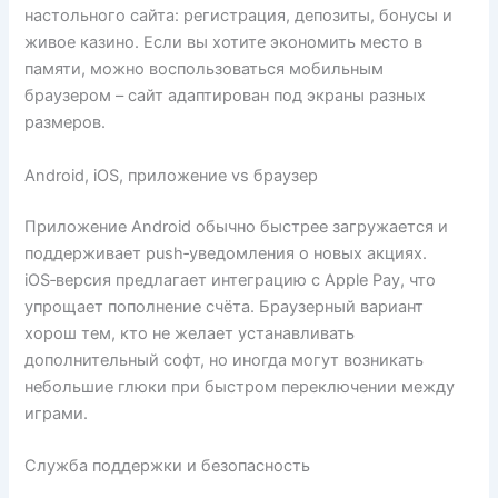
настольного сайта: регистрация, депозиты, бонусы и
живое казино. Если вы хотите экономить место в
памяти, можно воспользоваться мобильным
браузером – сайт адаптирован под экраны разных
размеров.
Android, iOS, приложение vs браузер
Приложение Android обычно быстрее загружается и
поддерживает push‑уведомления о новых акциях.
iOS‑версия предлагает интеграцию с Apple Pay, что
упрощает пополнение счёта. Браузерный вариант
хорош тем, кто не желает устанавливать
дополнительный софт, но иногда могут возникать
небольшие глюки при быстром переключении между
играми.
Служба поддержки и безопасность