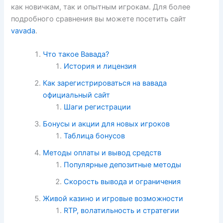
как новичкам, так и опытным игрокам. Для более
подробного сравнения вы можете посетить сайт
vavada
.
Что такое Вавада?
История и лицензия
Как зарегистрироваться на вавада
официальный сайт
Шаги регистрации
Бонусы и акции для новых игроков
Таблица бонусов
Методы оплаты и вывод средств
Популярные депозитные методы
Скорость вывода и ограничения
Живой казино и игровые возможности
RTP, волатильность и стратегии