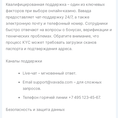
Квалифицированная поддержка – один из ключевых
факторов при выборе онлайн‑казино. Вавада
предоставляет чат‑поддержку 24/7, а также
электронную почту и телефонный номер. Сотрудники
быстро отвечают на вопросы о бонусах, верификации и
технических проблемах. Обратите внимание, что
процесс KYC может требовать загрузки сканов
паспорта и подтверждения адреса.
Каналы поддержки
Live‑чат – мгновенный ответ.
Email support@vavada.com – для сложных
запросов.
Телефон горячей линии +7 495 123‑45‑67.
Безопасность и защита данных