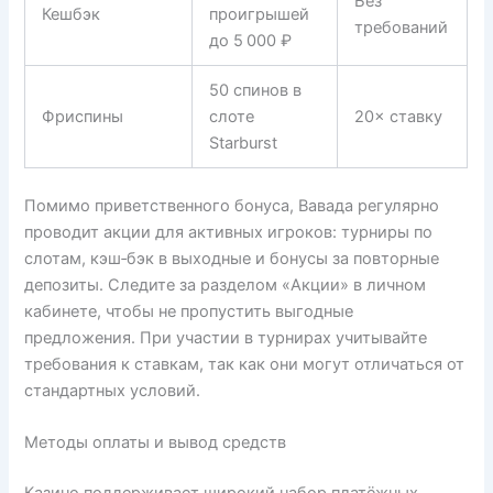
Без
Кешбэк
проигрышей
требований
до 5 000 ₽
50 спинов в
Фриспины
слоте
20× ставку
Starburst
Помимо приветственного бонуса, Вавада регулярно
проводит акции для активных игроков: турниры по
слотам, кэш‑бэк в выходные и бонусы за повторные
депозиты. Следите за разделом «Акции» в личном
кабинете, чтобы не пропустить выгодные
предложения. При участии в турнирах учитывайте
требования к ставкам, так как они могут отличаться от
стандартных условий.
Методы оплаты и вывод средств
Казино поддерживает широкий набор платёжных