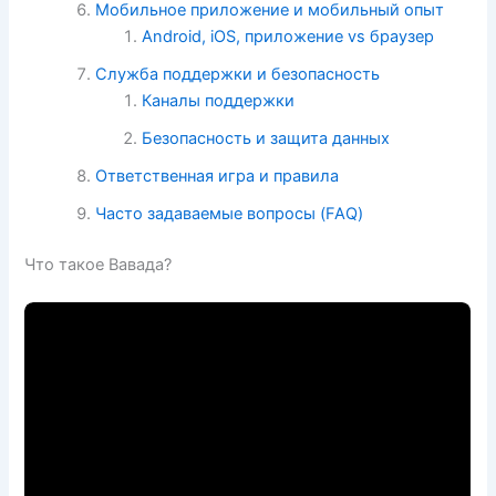
Мобильное приложение и мобильный опыт
Android, iOS, приложение vs браузер
Служба поддержки и безопасность
Каналы поддержки
Безопасность и защита данных
Ответственная игра и правила
Часто задаваемые вопросы (FAQ)
Что такое Вавада?