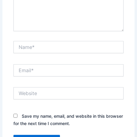
Name*
Email*
Website
Save my name, email, and website in this browser
for the next time I comment.