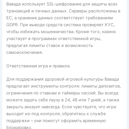
Вавада использует SSL‑шифрование для защиты всех
транзакций и личных данных. Серверы расположены в
ЕС, а хранение данных соответствует требованиям
GDPR. При выводе средств система проверяет KYC,
чтобы избежать мошенничества. Кроме того, казино
участвует в программах ответственной игры,
предлагая лимиты ставок и возможность
самоисключения.
Ответственная игра и правила
Для поддержания здоровой игровой культуры Вавада
предлагает инструменты контроля: лимиты депозитов,
ограничения по ставкам и таймеры сессий. Вы всегда
можете задать себе паузу в 24, 48 или 7 дней, а также
закрыть аккаунт навсегда. Если чувствуете, что игра
выходит из-под контроля, обратитесь к службе
поддержки – они помогут оформить временную
блокировку.