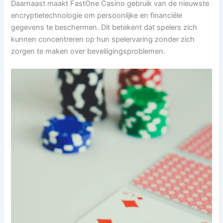
Daarnaast maakt FastOne Casino gebruik van de nieuwste
encryptietechnologie om persoonlijke en financiële
gegevens te beschermen. Dit betekent dat spelers zich
kunnen concentreren op hun spelervaring zonder zich
zorgen te maken over beveiligingsproblemen.