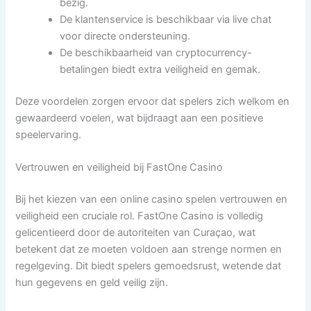
bezig.
De klantenservice is beschikbaar via live chat
voor directe ondersteuning.
De beschikbaarheid van cryptocurrency-
betalingen biedt extra veiligheid en gemak.
Deze voordelen zorgen ervoor dat spelers zich welkom en
gewaardeerd voelen, wat bijdraagt aan een positieve
speelervaring.
Vertrouwen en veiligheid bij FastOne Casino
Bij het kiezen van een online casino spelen vertrouwen en
veiligheid een cruciale rol. FastOne Casino is volledig
gelicentieerd door de autoriteiten van Curaçao, wat
betekent dat ze moeten voldoen aan strenge normen en
regelgeving. Dit biedt spelers gemoedsrust, wetende dat
hun gegevens en geld veilig zijn.