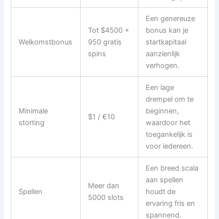
Een genereuze
Tot $4500 +
bonus kan je
Welkomstbonus
950 gratis
startkapitaal
spins
aanzienlijk
verhogen.
Een lage
drempel om te
Minimale
beginnen,
$1 / €10
storting
waardoor het
toegankelijk is
voor iedereen.
Een breed scala
aan spellen
Meer dan
Spellen
houdt de
5000 slots
ervaring fris en
spannend.