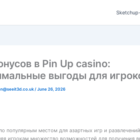
Sketchup
онусов в Pin Up casino:
имальные выгоды для игрок
on@seeit3d.co.uk
/
June 26, 2026
ло популярным местом для азартных игр и развлечений
ляя игрокам множество возможностей для получения 