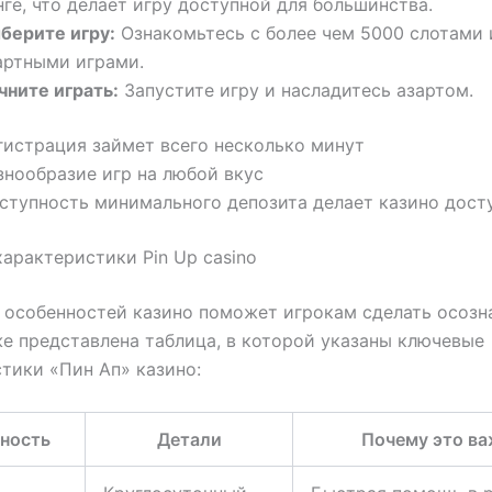
нге, что делает игру доступной для большинства.
берите игру:
Ознакомьтесь с более чем 5000 слотами 
артными играми.
чните играть:
Запустите игру и насладитесь азартом.
гистрация займет всего несколько минут
знообразие игр на любой вкус
ступность минимального депозита делает казино дос
арактеристики Pin Up casino
 особенностей казино поможет игрокам сделать осозн
е представлена таблица, в которой указаны ключевые
тики «Пин Ап» казино:
ность
Детали
Почему это в