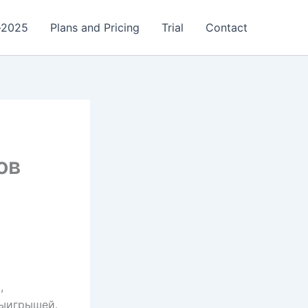
-2025
Plans and Pricing
Trial
Contact
ов
,
выигрышей.