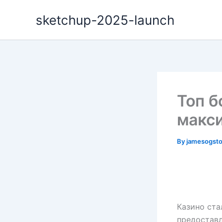
Skip
sketchup-2025-launch
to
content
Топ б
макс
By
jamesogst
Казино ста
предостав