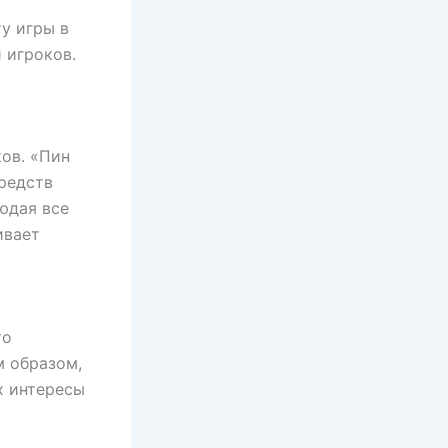
у игры в
 игроков.
ов. «Пин
редств
юдая все
ивает
то
м образом,
х интересы