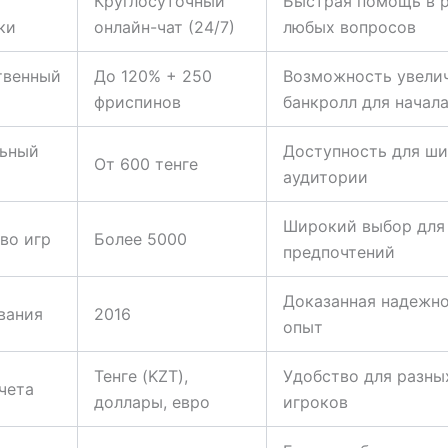
Круглосуточный
Быстрая помощь в 
ки
онлайн-чат (24/7)
любых вопросов
твенный
До 120% + 250
Возможность увели
фриспинов
банкролл для начал
ьный
Доступность для ш
От 600 тенге
аудитории
Широкий выбор для
во игр
Более 5000
предпочтений
Доказанная надежно
вания
2016
опыт
Тенге (KZT),
Удобство для разны
чета
доллары, евро
игроков