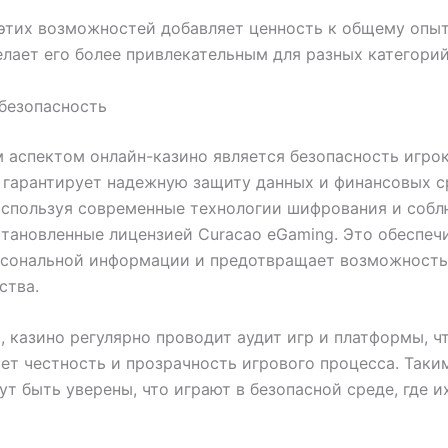
этих возможностей добавляет ценность к общему опыт
елает его более привлекательным для разных категорий
безопасность
аспектом онлайн-казино является безопасность игрок
 гарантирует надежную защиту данных и финансовых с
используя современные технологии шифрования и собл
становленные лицензией Curacao eGaming. Это обеспеч
рсональной информации и предотвращает возможность
ства.
, казино регулярно проводит аудит игр и платформы, ч
ет честность и прозрачность игрового процесса. Таки
ут быть уверены, что играют в безопасной среде, где и