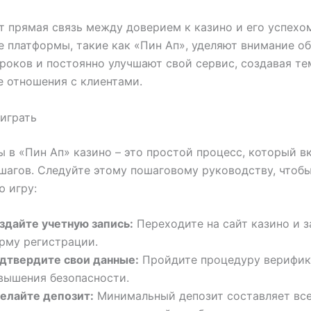
 прямая связь между доверием к казино и его успехом
 платформы, такие как «Пин Ап», уделяют внимание о
гроков и постоянно улучшают свой сервис, создавая т
 отношения с клиентами.
 играть
ы в «Пин Ап» казино – это простой процесс, который в
шагов. Следуйте этому пошаговому руководству, чтобы
ю игру:
здайте учетную запись:
Переходите на сайт казино и з
рму регистрации.
дтвердите свои данные:
Пройдите процедуру верифик
вышения безопасности.
елайте депозит:
Минимальный депозит составляет все