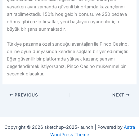
yaşarken aynı zamanda güvenli bir ortamda kazançlarını
artırabilmektedir. 150% hoş geldin bonusu ve 250 bedava
dönüş gibi cazip fırsatlar, yeni başlayan oyuncular için
büyük bir şans sunmaktadır.
Türkiye pazarına özel sunduğu avantajları ile Pinco Casino,
online oyun dünyasında kendine sağlam bir yer edinmiştir.
Eğer güvenilir bir platformda yüksek kazanç şansını
değerlendirmek istiyorsanız, Pinco Casino mükemmel bir
seçenek olacaktır.
PREVIOUS
NEXT
Copyright © 2026 sketchup-2025-launch | Powered by
Astra
WordPress Theme