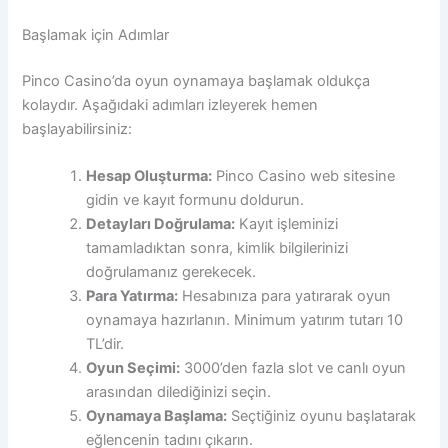
Başlamak için Adımlar
Pinco Casino’da oyun oynamaya başlamak oldukça
kolaydır. Aşağıdaki adımları izleyerek hemen
başlayabilirsiniz:
Hesap Oluşturma:
Pinco Casino web sitesine
gidin ve kayıt formunu doldurun.
Detayları Doğrulama:
Kayıt işleminizi
tamamladıktan sonra, kimlik bilgilerinizi
doğrulamanız gerekecek.
Para Yatırma:
Hesabınıza para yatırarak oyun
oynamaya hazırlanın. Minimum yatırım tutarı 10
TL’dir.
Oyun Seçimi:
3000’den fazla slot ve canlı oyun
arasından dilediğinizi seçin.
Oynamaya Başlama:
Seçtiğiniz oyunu başlatarak
eğlencenin tadını çıkarın.