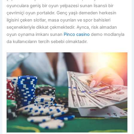
oyunculara geniş bir oyun yelpazesi sunan lisanslı bir
çevrimiçi oyun portalıdır. Genç yaşlı demeden herkesin
ilgisini çeken slotlar, masa oyunları ve spor bahisleri
seçenekleriyle dikkat çekmektedir. Ayrıca, risk almadan
oyun oynama imkanı sunan
Pinco casino
demo modlarıyla
da kullanıcıların tercih sebebi olmaktadır.