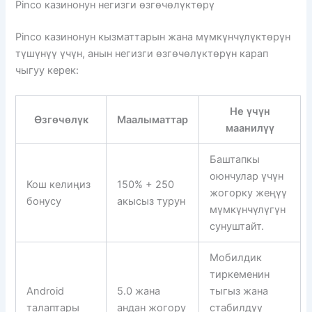
Pinco казинонун негизги өзгөчөлүктөрү
Pinco казинонун кызматтарын жана мүмкүнчүлүктөрүн
түшүнүү үчүн, анын негизги өзгөчөлүктөрүн карап
чыгуу керек:
Не үчүн
Өзгөчөлүк
Маалыматтар
маанилүү
Баштапкы
оюнчулар үчүн
Кош келиңиз
150% + 250
жогорку жеңүү
бонусу
акысыз турун
мүмкүнчүлүгүн
сунуштайт.
Мобилдик
тиркеменин
Android
5.0 жана
тыгыз жана
талаптары
андан жогору
стабилдүү