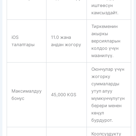
иштөөсүн
камсыздайт.
Тиркеменин
акыркы
iOS
11.0 жана
версияларын
талаптары
андан жогору
колдоо үчүн
маанилүү.
Оюнчулар үчүн
жогорку
суммаларды
Максималдуу
утуп алуу
45,000 KGS
бонус
мүмкүнчүлүгүн
берери менен
көңүл
бурдурот.
Коопсуздукту