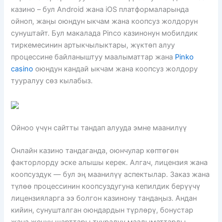
казино – бул Android жана iOS платформаларында
ойноп, жаңы оюндун ыкчам жана коопсуз жолдорун
сунуштайт. Бул макалада Pinco казинонун мобилдик
тиркемесинин артыкчылыктары, жүктөп алуу
процессине байланыштуу маалыматтар жана
Pinko
casino
оюндун кандай ыкчам жана коопсуз жолдору
тууралуу сөз кылабыз.
Ойноо үчүн сайтты тандап алууда эмне маанилүү
Онлайн казино тандаганда, оюнчулар көптөгөн
факторлорду эске алышы керек. Алгач, лицензия жана
коопсуздук — бул эң маанилүү аспектылар. Заказ жана
түлөө процессинин коопсуздугуна кепилдик берүүчү
лицензияларга ээ болгон казинону тандаңыз. Андан
кийин, сунушталган оюндардын түрлөрү, бонустар
жана жеңүү шарттары тууралуу маалыматтарды