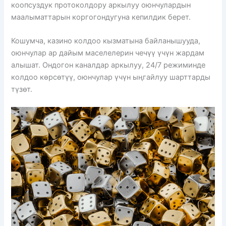
коопсуздук протоколдору аркылуу оюнчулардын
маалыматтарын коргогондугуна кепилдик берет.
Кошумча, казино колдоо кызматына байланышууда,
оюнчулар ар дайым маселелерин чечүү үчүн жардам
алышат. Ондогон каналдар аркылуу, 24/7 режиминде
колдоо көрсөтүү, оюнчулар үчүн ыңгайлуу шарттарды
түзөт.