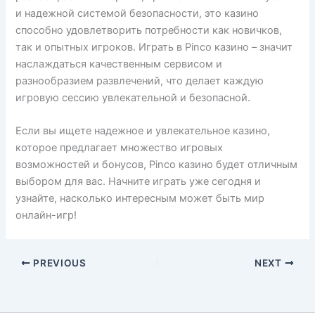
и надежной системой безопасности, это казино
способно удовлетворить потребности как новичков,
так и опытных игроков. Играть в Pinco казино – значит
наслаждаться качественным сервисом и
разнообразием развлечений, что делает каждую
игровую сессию увлекательной и безопасной.
Если вы ищете надежное и увлекательное казино,
которое предлагает множество игровых
возможностей и бонусов, Pinco казино будет отличным
выбором для вас. Начните играть уже сегодня и
узнайте, насколько интересным может быть мир
онлайн-игр!
PREVIOUS
NEXT