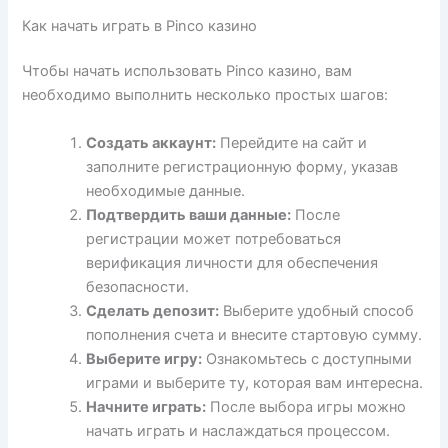
Как начать играть в Pinco казино
Чтобы начать использовать Pinco казино, вам
необходимо выполнить несколько простых шагов:
Создать аккаунт:
Перейдите на сайт и
заполните регистрационную форму, указав
необходимые данные.
Подтвердить ваши данные:
После
регистрации может потребоваться
верификация личности для обеспечения
безопасности.
Сделать депозит:
Выберите удобный способ
пополнения счета и внесите стартовую сумму.
Выберите игру:
Ознакомьтесь с доступными
играми и выберите ту, которая вам интересна.
Начните играть:
После выбора игры можно
начать играть и наслаждаться процессом.