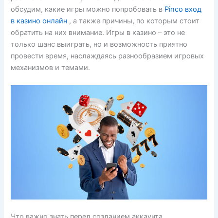
обсудим, какие игры можно попробовать в
Pinco вход
в казино онлайн
, а также причины, по которым стоит
обратить на них внимание. Игры в казино – это не
только шанс выиграть, но и возможность приятно
провести время, наслаждаясь разнообразием игровых
механизмов и темами.
Что важно знать перед созданием аккаунта