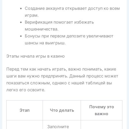
Создание аккаунта открывает доступ ко всем
играм.
Верификация помогает избежать
мошенничества.
Бонусы при первом депозите увеличивают
шансы на выигрыш.
Этапы начала игры в казино
Перед тем как начать играть, важно понимать, какие
шаги вам нужно предпринять. Данный процесс может
показаться сложным, однако с нашей таблицей вы
легко его освоите.
Почему это
Этап
Что делать
важно
Заполните