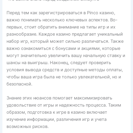
Перед тем как зарегистрироваться в Pinco казино,
важно понимать несколько ключевых аспектов. Во-
первых, стоит обратить внимание на типы игр и их
разнообразие. Каждое казино предлагает уникальный
набор игр, который может сильно различаться. Также
важно ознакомиться с бонусами и акциями, которые
могут значительно увеличить вашу начальную ставку и
шансы на выигрыш. Наконец, следует проверить
условия вывода средств и доступные методы оплаты,
чтобы ваша игра была не только увлекательной, но и
безопасной.
Знание этих нюансов помогает максимизировать
удовольствие от игры и надежность процесса. Таким
образом, подготовка к игре в казино включает
изучение информации, различения игр и учета
возможных рисков.