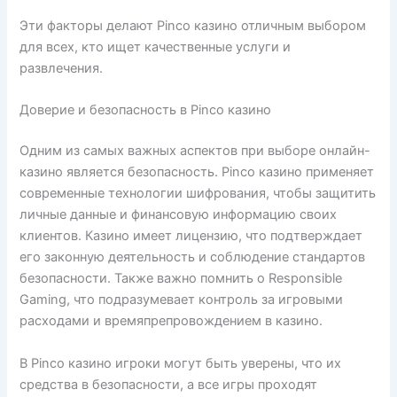
Эти факторы делают Pinco казино отличным выбором
для всех, кто ищет качественные услуги и
развлечения.
Доверие и безопасность в Pinco казино
Одним из самых важных аспектов при выборе онлайн-
казино является безопасность. Pinco казино применяет
современные технологии шифрования, чтобы защитить
личные данные и финансовую информацию своих
клиентов. Казино имеет лицензию, что подтверждает
его законную деятельность и соблюдение стандартов
безопасности. Также важно помнить о Responsible
Gaming, что подразумевает контроль за игровыми
расходами и времяпрепровождением в казино.
В Pinco казино игроки могут быть уверены, что их
средства в безопасности, а все игры проходят