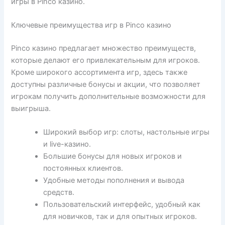
игры в Pinco казино.
Ключевые преимущества игр в Pinco казино
Pinco казино предлагает множество преимуществ,
которые делают его привлекательным для игроков.
Кроме широкого ассортимента игр, здесь также
доступны различные бонусы и акции, что позволяет
игрокам получить дополнительные возможности для
выигрыша.
Широкий выбор игр: слоты, настольные игры
и live-казино.
Большие бонусы для новых игроков и
постоянных клиентов.
Удобные методы пополнения и вывода
средств.
Пользовательский интерфейс, удобный как
для новичков, так и для опытных игроков.