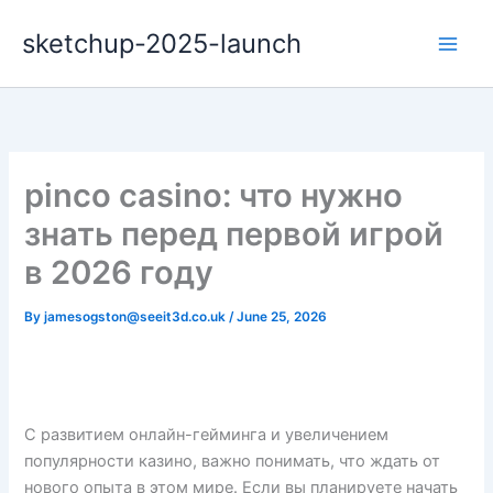
Skip
sketchup-2025-launch
to
content
pinco casino: что нужно
знать перед первой игрой
в 2026 году
By
jamesogston@seeit3d.co.uk
/
June 25, 2026
С развитием онлайн-гейминга и увеличением
популярности казино, важно понимать, что ждать от
нового опыта в этом мире. Если вы планируете начать