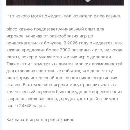
Что нового могут ожидать пользователи pinco казино
pinco казино предлагает уникальный опыт для
игроков, начиная от разнообразия игр до
привлекательных бонусов. В 2026 году ожидается, что
казино предложит более 2000 различных игр, включая
слоты, покер и множество живых игр с дилерами.
Также стоит отметить наличие широких возможностей
для ставок на спортивные события, что делает эту
платформу интересной для поклонников спортивных
ставок. В этом казино игроки могут рассчитывать на
качественный сервис и быстрое удовлетворение своих
запросов, включая вывод средств, который занимает
всего 24-48 часов.
Как начать играть в pinco казино