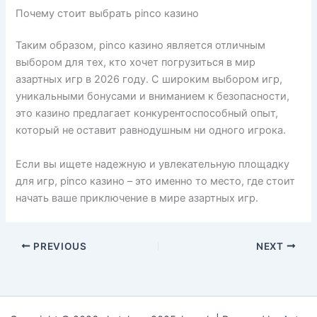
Почему стоит выбрать pinco казино
Таким образом, pinco казино является отличным
выбором для тех, кто хочет погрузиться в мир
азартных игр в 2026 году. С широким выбором игр,
уникальными бонусами и вниманием к безопасности,
это казино предлагает конкурентоспособный опыт,
который не оставит равнодушным ни одного игрока.
Если вы ищете надежную и увлекательную площадку
для игр, pinco казино – это именно то место, где стоит
начать ваше приключение в мире азартных игр.
PREVIOUS
NEXT