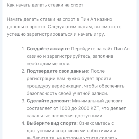
Как начать делать ставки на спорт
Начать делать ставки на спорт в Пин Ап казино
довольно просто. Следуя этим шагам, вы сможете
успешно зарегистрироваться и начать игру.
Создайте аккаунт:
Перейдите на сайт Пин Ап
казино и зарегистрируйтесь, заполнив
необходимые поля.
Подтвердите свои данные:
После
регистрации вам нужно будет пройти
процедуру верификации, чтобы обеспечить
безопасность своей учетной записи.
Сделайте депозит:
Минимальный депозит
составляет от 1000 до 2000 KZT, что делает
начальные вложения доступными.
Выберите вид спорта:
Ознакомьтесь с
доступными спортивными событиями и
выберите те, на которые хотите сделать