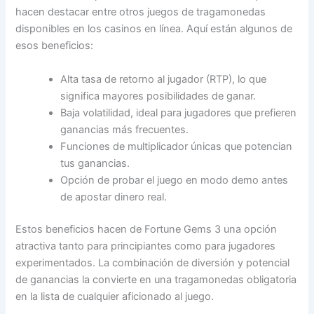
hacen destacar entre otros juegos de tragamonedas
disponibles en los casinos en línea. Aquí están algunos de
esos beneficios:
Alta tasa de retorno al jugador (RTP), lo que
significa mayores posibilidades de ganar.
Baja volatilidad, ideal para jugadores que prefieren
ganancias más frecuentes.
Funciones de multiplicador únicas que potencian
tus ganancias.
Opción de probar el juego en modo demo antes
de apostar dinero real.
Estos beneficios hacen de Fortune Gems 3 una opción
atractiva tanto para principiantes como para jugadores
experimentados. La combinación de diversión y potencial
de ganancias la convierte en una tragamonedas obligatoria
en la lista de cualquier aficionado al juego.