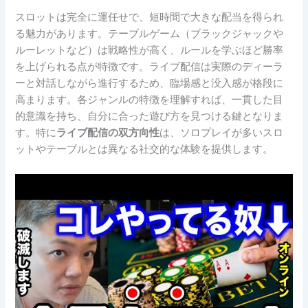
スロットは完全に運任せで、短時間で大きな配当を得られ
る魅力があります。テーブルゲーム（ブラックジャックや
ルーレットなど）は戦略性が高く、ルールを学ぶほど勝率
を上げられる点が特徴です。ライブ配信は実際のディーラ
ーと対話しながら進行するため、臨場感と没入感が格段に
高まります。各ジャンルの特徴を理解すれば、一貫した目
的意識を持ち、自分に合った遊び方を見つける鍵となりま
す。特に
ライブ配信の双方向性
は、ソロプレイが多いスロ
ットやテーブルとは異なる社交的な体験を提供します。