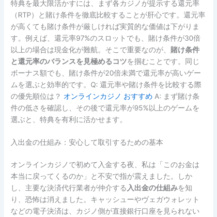
特典を最大限活かすには、まず各カジノが提示する還元率
（RTP）と賭け条件を徹底比較することが肝心です。還元率
が高くても賭け条件が厳しければ実質的な価値は下がりま
す。例えば、還元率97%のスロットでも、賭け条件が30倍
以上の場合は現金化が難航。そこで重要なのが、
賭け条件
と還元率のバランスを見極めるコツ
を掴むことです。同じ
ボーナス額でも、賭け条件が20倍未満で還元率が高いゲー
ムを選ぶと効率的です。Q: 還元率や賭け条件を比較する際
の優先順位は？
オンラインカジノ おすすめ
A: まず賭け条
件の低さを確認し、その後で還元率が95%以上のゲームを
選ぶと、特典を有利に活かせます。
入出金の仕組み：安心して取引するための基本
オンラインカジノで初めて入金する夜、私は「このお金は
本当に戻ってくるのか」と不安で指が震えました。しか
し、主要な決済代行業者が仲介する
入出金の仕組み
を知
り、恐怖は消えました。キャッシューやヴェガウォレット
などの電子決済は、カジノ側が直接銀行口座を見られない