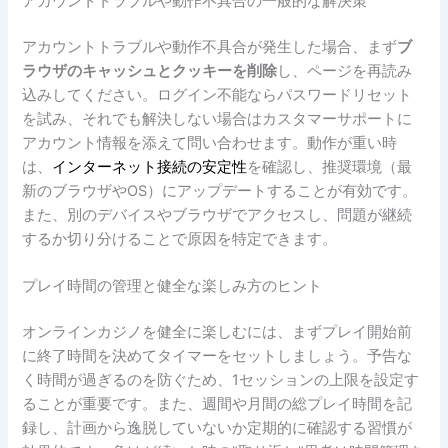
アカウントトラブルや動作不具合の一般的な解決策
アカウントトラブルや動作不具合が発生した場合、まず
ブ
ラウザのキャッシュとクッキーを削除
し、ページを再読み
込みしてください。ログイン不能ならパスワードリセット
を試み、それでも解決しない場合はカスタマーサポートに
アカウント情報を添えて問い合わせます。動作が重い時
は、
インターネット接続の安定性
を確認し、推奨環境（最
新のブラウザやOS）にアップデートすることが有効です。
また、別のデバイスやブラウザでアクセスし、問題が継続
するか切り分けることで原因を特定できます。
プレイ時間の管理と健全な楽しみ方のヒント
オンラインカジノを健全に楽しむには、まずプレイ開始前
に終了時間を決めてタイマーをセットしましょう。予告な
く時間が過ぎるのを防ぐため、1セッションの上限を設定す
ることが重要です。また、週間や月間の総プレイ時間を記
録し、計画から逸脱していないか定期的に確認する習慣が