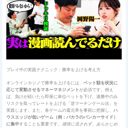
プレイ中の実践テクニック：勝率を上げる考え方
オンラインカジノで勝率を上げるには、
ベット額を状況に
応じて変動させるマネーマネジメント
が必須です。例え
ば、負けが続いたら即座に単位ベットを下げ、連勝中のみ
リスクを取ってレートを上げる「逆マーチンゲール法」を
実践します。また、各ゲームの還元率を事前に把握し、
ハ
ウスエッジが低いゲーム（例：バカラのバンカーサイド）
に集中
することも重要です。
感情に流されず、あらかじめ