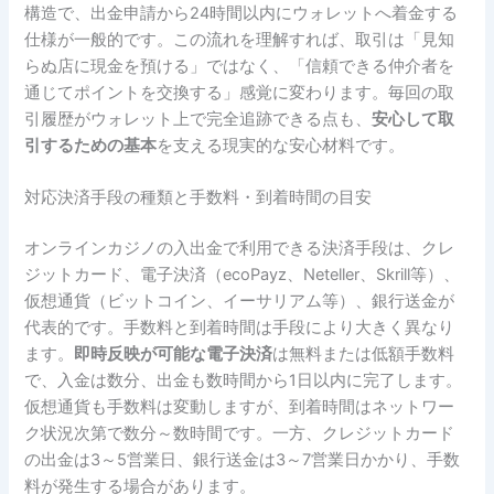
構造で、出金申請から24時間以内にウォレットへ着金する
仕様が一般的です。この流れを理解すれば、取引は「見知
らぬ店に現金を預ける」ではなく、「信頼できる仲介者を
通じてポイントを交換する」感覚に変わります。毎回の取
引履歴がウォレット上で完全追跡できる点も、
安心して取
引するための基本
を支える現実的な安心材料です。
対応決済手段の種類と手数料・到着時間の目安
オンラインカジノの入出金で利用できる決済手段は、クレ
ジットカード、電子決済（ecoPayz、Neteller、Skrill等）、
仮想通貨（ビットコイン、イーサリアム等）、銀行送金が
代表的です。手数料と到着時間は手段により大きく異なり
ます。
即時反映が可能な電子決済
は無料または低額手数料
で、入金は数分、出金も数時間から1日以内に完了します。
仮想通貨も手数料は変動しますが、到着時間はネットワー
ク状況次第で数分～数時間です。一方、クレジットカード
の出金は3～5営業日、銀行送金は3～7営業日かかり、手数
料が発生する場合があります。