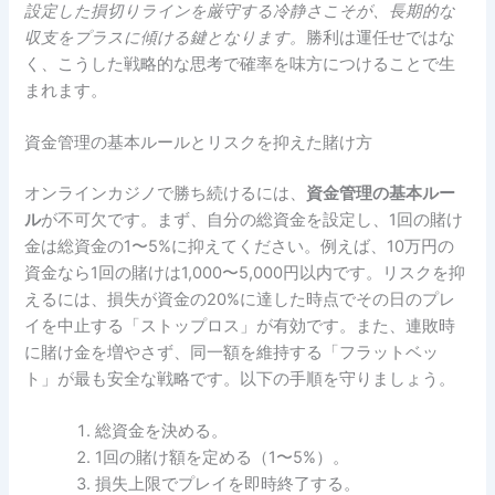
設定した損切りラインを厳守する冷静さこそが、長期的な
収支をプラスに傾ける鍵となります。
勝利は運任せではな
く、こうした戦略的な思考で確率を味方につけることで生
まれます。
資金管理の基本ルールとリスクを抑えた賭け方
オンラインカジノで勝ち続けるには、
資金管理の基本ルー
ル
が不可欠です。まず、自分の総資金を設定し、1回の賭け
金は総資金の1〜5%に抑えてください。例えば、10万円の
資金なら1回の賭けは1,000〜5,000円以内です。リスクを抑
えるには、損失が資金の20%に達した時点でその日のプレ
イを中止する「ストップロス」が有効です。また、連敗時
に賭け金を増やさず、同一額を維持する「フラットベッ
ト」が最も安全な戦略です。以下の手順を守りましょう。
総資金を決める。
1回の賭け額を定める（1〜5%）。
損失上限でプレイを即時終了する。