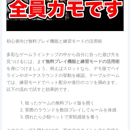
初心者向け無料プレイ機能と練習モードの活用術
多彩なゲームラインナップの中から自分に合った遊び方を
見つけるには、まず
無料プレイ機能と練習モードの活用術
を身につけましょう。例えばスロットなら、デモ版でペイ
ラインやボーナスラウンドの挙動を確認。テーブルゲーム
では、練習モードでベット配分や進行のコツを掴めます。
以下の流れで試すと効果的です。
狙ったゲームの無料プレイ版を開く
実際のラウンドを数回プレイしてルールを体感
慣れたら少額ベットで実戦感覚を養う