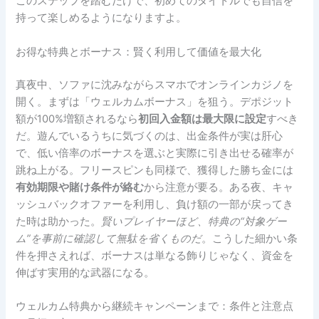
このステップを踏むだけで、初めてのタイトルでも自信を
持って楽しめるようになりますよ。
お得な特典とボーナス：賢く利用して価値を最大化
真夜中、ソファに沈みながらスマホでオンラインカジノを
開く。まずは「ウェルカムボーナス」を狙う。デポジット
額が100%増額されるなら
初回入金額は最大限に設定
すべき
だ。遊んでいるうちに気づくのは、出金条件が実は肝心
で、低い倍率のボーナスを選ぶと実際に引き出せる確率が
跳ね上がる。フリースピンも同様で、獲得した勝ち金には
有効期限や賭け条件が絡む
から注意が要る。ある夜、キャ
ッシュバックオファーを利用し、負け額の一部が戻ってき
た時は助かった。
賢いプレイヤーほど、特典の“対象ゲー
ム”を事前に確認して無駄を省くものだ
。こうした細かい条
件を押さえれば、ボーナスは単なる飾りじゃなく、資金を
伸ばす実用的な武器になる。
ウェルカム特典から継続キャンペーンまで：条件と注意点