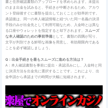
書と住所確認書類のアップロードを求められます。未提出
のまま出金を試みると、手続きが中断されるため、アカウ
ント登録後すぐに書類を提出しておくことが効率的です。
承認後は、同一の本人確認情報と紐づいた同一名義の決済
手段のみが出金先として利用可能なため、入金時とは異な
る口座やウォレットを指定すると却下されます。
スムーズ
な本人確認のための事前準備
として、書類の四隅が写り、
文字が判別できる鮮明な画像を用意し、有効期限内である
ことを必ず確認しましょう。
Q：出金手続きを最もスムーズに進める方法は？
A：本人確認書類を事前に提出・承認済みにし、入金時と同
じ決済方法を出金先に選択することです。これにより、出
金申請から承認までの時間が大幅に短縮されます。