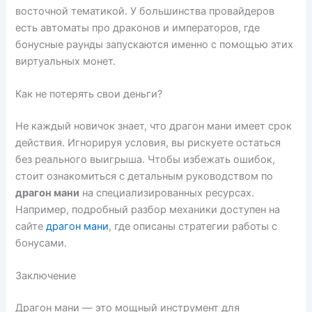
восточной тематикой. У большинства провайдеров
есть автоматы про драконов и императоров, где
бонусные раунды запускаются именно с помощью этих
виртуальных монет.
Как не потерять свои деньги?
Не каждый новичок знает, что драгон мани имеет срок
действия. Игнорируя условия, вы рискуете остаться
без реального выигрыша. Чтобы избежать ошибок,
стоит ознакомиться с детальным руководством по
драгон мани
на специализированных ресурсах.
Например, подробный разбор механики доступен на
сайте
драгон мани
, где описаны стратегии работы с
бонусами.
Заключение
Драгон мани — это мощный инструмент для